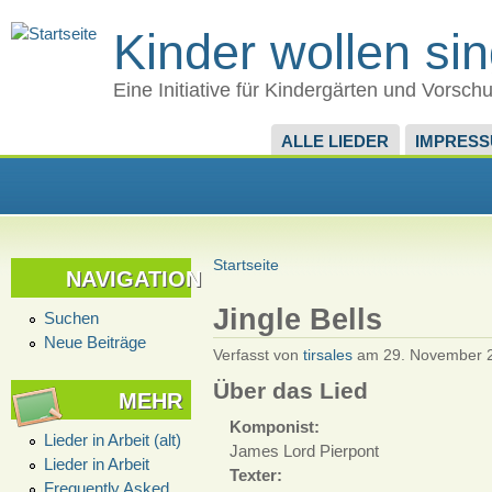
Kinder wollen si
Eine Initiative für Kindergärten und Vorsch
ALLE LIEDER
IMPRES
Startseite
NAVIGATION
Jingle Bells
Suchen
Neue Beiträge
Verfasst von
tirsales
am 29. November 2
Über das Lied
MEHR
Komponist:
Lieder in Arbeit (alt)
James Lord Pierpont
Lieder in Arbeit
Texter:
Frequently Asked