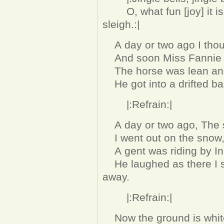
O, what fun [joy] it is 
sleigh.:|
A day or two ago I though
And soon Miss Fannie B
The horse was lean and 
He got into a drifted ba
|:Refrain:|
A day or two ago, The st
I went out on the snow, 
A gent was riding by In 
He laughed as there I sp
away.
|:Refrain:|
Now the ground is white,