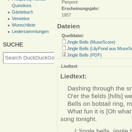
Pierpont
Questions
Erscheinungsjahr:
Gästebuch
1857
Verweise
Wunschliste
Dateien
Liedersammlungen
Quelldatei:
Jingle Bells (MuseScore)
SUCHE
Jingle Bells (LilyPond aus MuseS
Jingle Bells (PDF)
Liedtext
Liedtext:
Dashing through the sno
O'er the fields [hills] we
Bells on bobtail ring, ma
What fun it is [Oh what s
song tonight.
|:Jingle bells, jingle bel